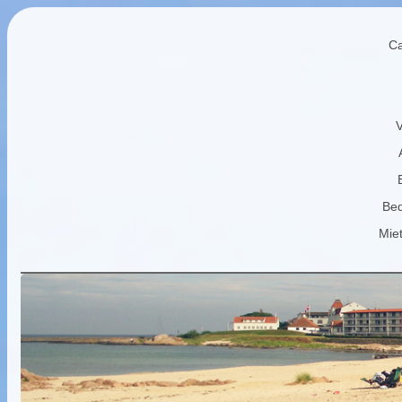
Ca
V
Bed
Mie