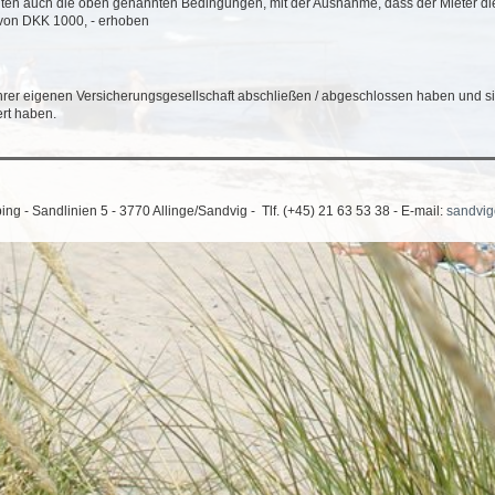
ten auch die oben genannten Bedingungen, mit der Ausnahme, dass der Mieter die
r von DKK 1000, - erhoben
Ihrer eigenen Versicherungsgesellschaft abschließen / abgeschlossen haben und 
ert haben.
g - Sandlinien 5 - 3770 Allinge/Sandvig - Tlf. (+45) 21 63 53 38 - E-mail:
sandvi