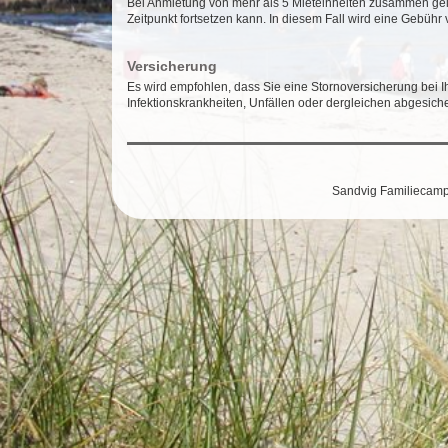
Bei Anmietung von mehr als 5 Mieteinheiten zusammen gel
Zeitpunkt fortsetzen kann. In diesem Fall wird eine Gebüh
Versicherung
Es wird empfohlen, dass Sie eine Stornoversicherung bei 
Infektionskrankheiten, Unfällen oder dergleichen abgesich
Sandvig Familiecampin