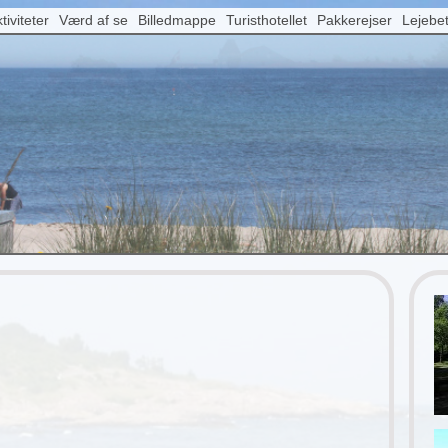
tiviteter
Værd af se
Billedmappe
Turisthotellet
Pakkerejser
Lejebet