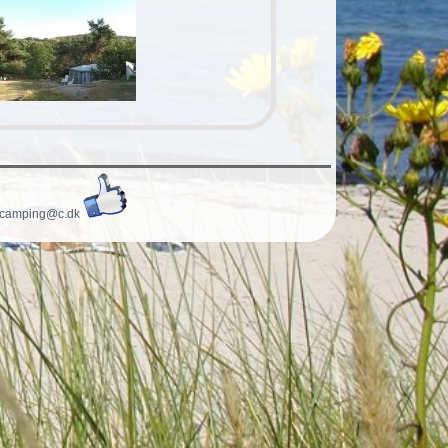
gcamping@c.dk