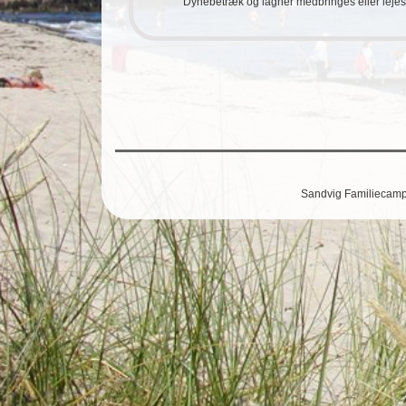
Dynebetræk og lagner medbringes eller lejes
Sandvig Familiecampin