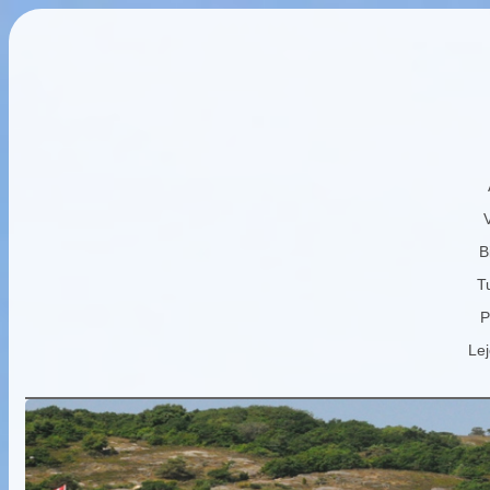
B
Tu
P
Lej