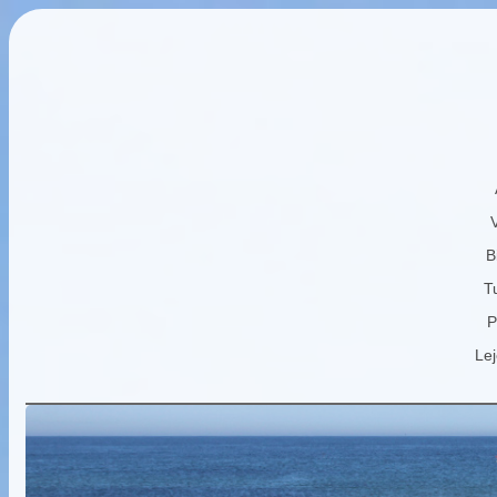
B
Tu
P
Lej