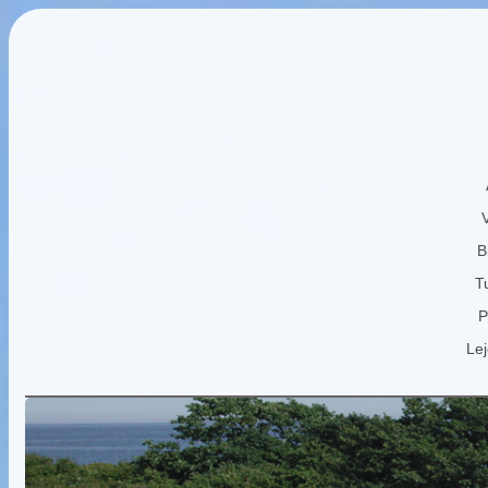
B
Tu
P
Lej